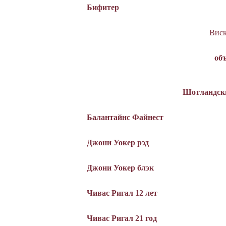
Бифитер
Вис
об
Шотландск
Балантайнс Файнест
Джони Уокер рэд
Джони Уокер блэк
Чивас Ригал 12 лет
Чивас Ригал 21 год