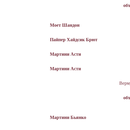
об
Моет Шандон
Пайпер Хайдсик Брют
Мартини Асти
Мартини Асти
Верм
об
Мартини Бьянко