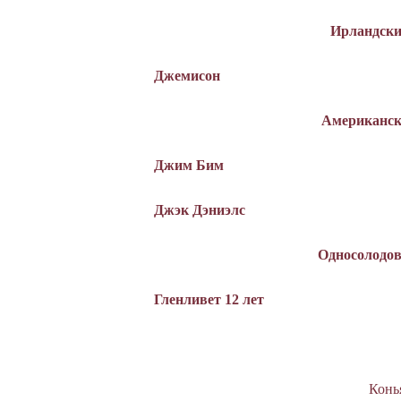
Ирландски
Джемисон
Американск
Джим Бим
Джэк Дэниэлс
Односолодо
Гленливет 12 лет
Конь