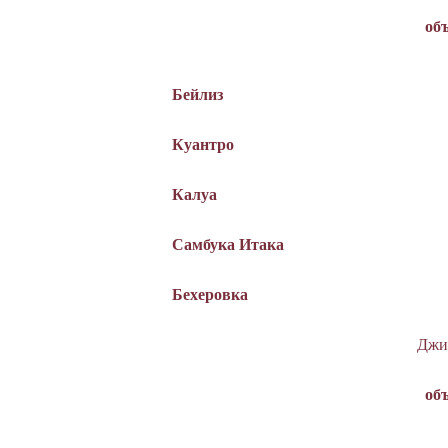
об
Бейлиз
Куантро
Калуа
Самбука Итака
Бехеровка
Джи
об