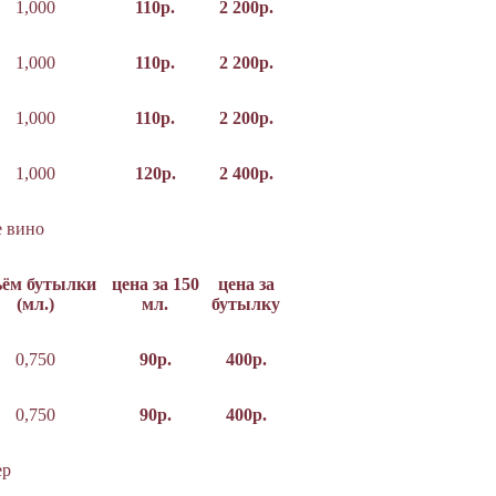
1,000
110р.
2 200р.
1,000
110р.
2 200р.
1,000
110р.
2 200р.
1,000
120р.
2 400р.
е вино
ъём бутылки
цена за 150
цена за
(мл.)
мл.
бутылку
0,750
90р.
400р.
0,750
90р.
400р.
ер